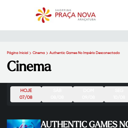
Página Inicial
Cinema
Authentic Games No Império Desconectado
Cinema
HOJE
SÁB
DOM
SEG
07/08
08/08
09/08
10/08
AUTHENTIC GAMES NO