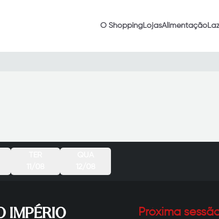
O Shopping
Lojas
Alimentação
Laz
TER
QUA
11/08
12/08
 IMPÉRIO
Próxima sessã