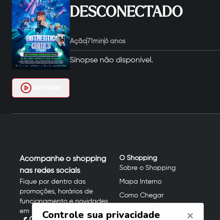
DESCONECTADO
Ação
71
min
6 anos
Sinopse não disponível.
Ver trailer
O Shopping
Acompanhe o shopping
Sobre o Shopping
nas redes sociais
Fique por dentro das
Mapa Interno
promoções, horários de
Como Chegar
funcionamento e novidades
Facilidades
em primeira mão!