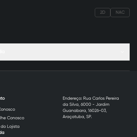
2D
NAC
dia
to
Endereço:
Rua Carlos Pereira
da Silva, 6000 - Jardim
Conosco
Guanabara, 16026-03
,
Araçatuba
,
SP
.
lhe Conosco
 do Lojista
da