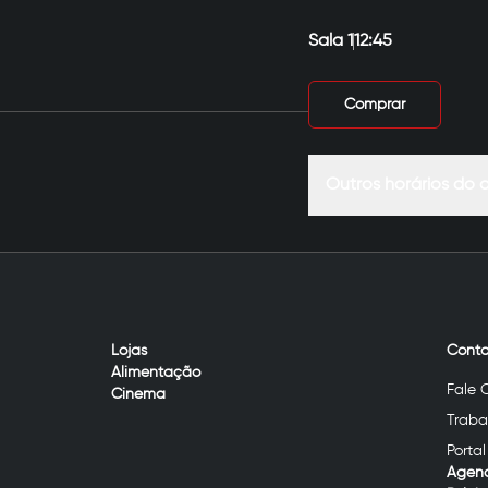
Sala 1
12:45
Comprar
Outros horários do 
Lojas
Conta
Alimentação
Fale 
Cinema
Traba
Portal
Agen